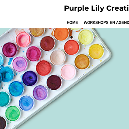
Ga
Purple Lily Creat
direct
naar
HOME
WORKSHOPS EN AGEN
de
hoofdinhoud