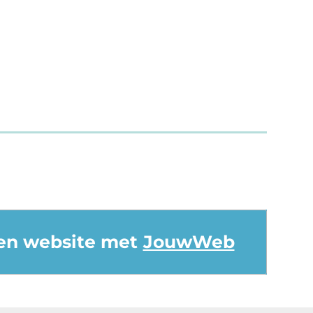
en website met
JouwWeb