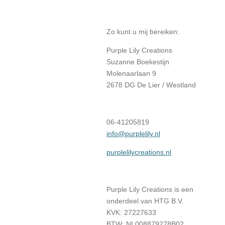
Zo kunt u mij bereiken:
Purple Lily Creations
Suzanne Boekestijn
Molenaarlaan 9
2678 DG De Lier / Westland
06-41205819
info@purplelily.nl
purplelilycreations.nl
Purple Lily Creations is een
onderdeel van HTG B.V.
KVK: 27227633
BTW: NL008879278B02