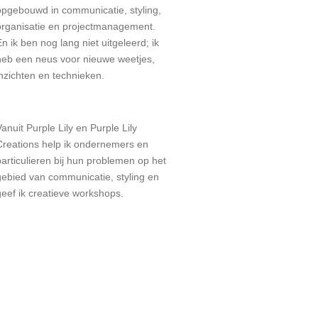
opgebouwd in communicatie, styling,
organisatie en projectmanagement.
En ik ben nog lang niet uitgeleerd; ik
heb een neus voor nieuwe weetjes,
inzichten en technieken.
Vanuit Purple Lily en Purple Lily
Creations help ik ondernemers en
particulieren bij hun problemen op het
gebied van communicatie, styling en
geef ik creatieve workshops.