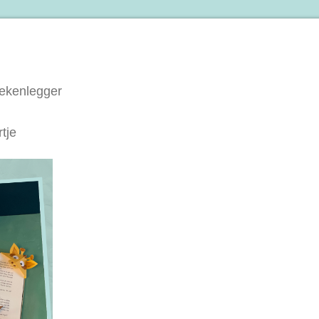
oekenlegger
tje