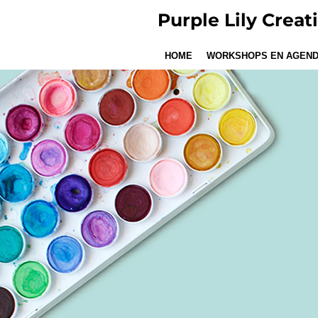
Ga
Purple Lily Creat
direct
naar
HOME
WORKSHOPS EN AGEN
de
hoofdinhoud