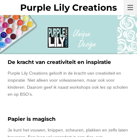
Purple Lily Creations
Ga
direct
naar
de
hoofdinhoud
De kracht van creativiteit en inspiratie
Purple Lily Creations gelooft in de kracht van creativiteit en
inspiratie. Niet alleen voor volwassenen, maar ook voor
kinderen. Daarom geef ik naast workshops ook les op scholen
en op BSO’s.
Papier is magisch
Je kunt het vouwen, knippen, scheuren, plakken en zelfs laten
bewegen. Een leeg vel verandert in een dier, een