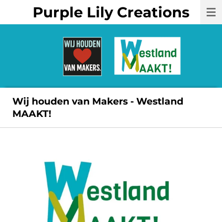
Purple Lily Creations
Ga
direct
naar
de
hoofdinhoud
Wij houden van Makers - Westland
MAAKT!