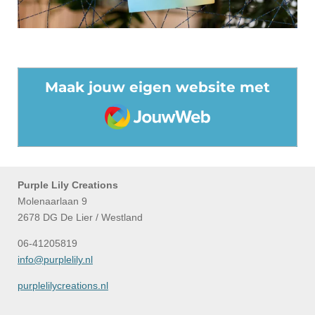
Maak jouw eigen website met
JouwWeb
Purple Lily Creations
Molenaarlaan 9
2678 DG De Lier / Westland
06-41205819
info@purplelily.nl
purplelilycreations.nl